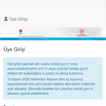
Üye Girişi
Üye Girişi
Üye girişi yapmak için
esatis.tubitak.gov.tr
veya
www.tubitakdergileri.com.tr
veya
yayinlar.tubitak.gov.tr
sitelerinde kullandığınız e-posta ve şifreyi kullanınız.
15 Kasım 2020 tarihinden itibaren dört ay boyunca
yayımlanacak tüm yeni sayılar sadece abonelerin erişimine
açık olacaktır. Abonelik fırsatları için
yayinlar.tubitak.gov.tr/
adresini ziyaret edebilirsiniz.