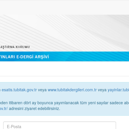
n
esatis.tubitak.gov.tr
veya
www.tubitakdergileri.com.tr
veya
yayinlar.tub
 itibaren dört ay boyunca yayımlanacak tüm yeni sayılar sadece abonelerin erişimi
v.tr/
adresini ziyaret edebilirsiniz.