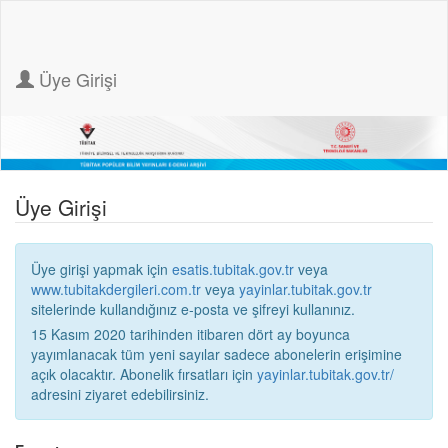
Üye Girişi
Üye Girişi
Üye girişi yapmak için
esatis.tubitak.gov.tr
veya
www.tubitakdergileri.com.tr
veya
yayinlar.tubitak.gov.tr
sitelerinde kullandığınız e-posta ve şifreyi kullanınız.
15 Kasım 2020 tarihinden itibaren dört ay boyunca
yayımlanacak tüm yeni sayılar sadece abonelerin erişimine
açık olacaktır. Abonelik fırsatları için
yayinlar.tubitak.gov.tr/
adresini ziyaret edebilirsiniz.