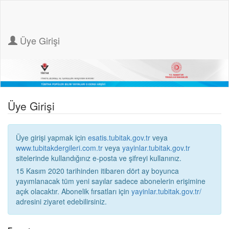
Üye Girişi
Üye Girişi
Üye girişi yapmak için
esatis.tubitak.gov.tr
veya
www.tubitakdergileri.com.tr
veya
yayinlar.tubitak.gov.tr
sitelerinde kullandığınız e-posta ve şifreyi kullanınız.
15 Kasım 2020 tarihinden itibaren dört ay boyunca
yayımlanacak tüm yeni sayılar sadece abonelerin erişimine
açık olacaktır. Abonelik fırsatları için
yayinlar.tubitak.gov.tr/
adresini ziyaret edebilirsiniz.