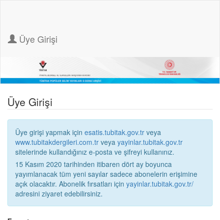
Üye Girişi
Üye Girişi
Üye girişi yapmak için
esatis.tubitak.gov.tr
veya
www.tubitakdergileri.com.tr
veya
yayinlar.tubitak.gov.tr
sitelerinde kullandığınız e-posta ve şifreyi kullanınız.
15 Kasım 2020 tarihinden itibaren dört ay boyunca
yayımlanacak tüm yeni sayılar sadece abonelerin erişimine
açık olacaktır. Abonelik fırsatları için
yayinlar.tubitak.gov.tr/
adresini ziyaret edebilirsiniz.