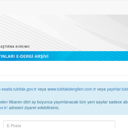
n
esatis.tubitak.gov.tr
veya
www.tubitakdergileri.com.tr
veya
yayinlar.tub
 itibaren dört ay boyunca yayımlanacak tüm yeni sayılar sadece abonelerin erişimi
v.tr/
adresini ziyaret edebilirsiniz.