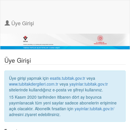
Üye Girişi
Üye Girişi
Üye girişi yapmak için
esatis.tubitak.gov.tr
veya
www.tubitakdergileri.com.tr
veya
yayinlar.tubitak.gov.tr
sitelerinde kullandığınız e-posta ve şifreyi kullanınız.
15 Kasım 2020 tarihinden itibaren dört ay boyunca
yayımlanacak tüm yeni sayılar sadece abonelerin erişimine
açık olacaktır. Abonelik fırsatları için
yayinlar.tubitak.gov.tr/
adresini ziyaret edebilirsiniz.