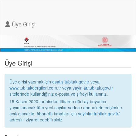
Üye Girişi
Üye Girişi
Üye girişi yapmak için
esatis.tubitak.gov.tr
veya
www.tubitakdergileri.com.tr
veya
yayinlar.tubitak.gov.tr
sitelerinde kullandığınız e-posta ve şifreyi kullanınız.
15 Kasım 2020 tarihinden itibaren dört ay boyunca
yayımlanacak tüm yeni sayılar sadece abonelerin erişimine
açık olacaktır. Abonelik fırsatları için
yayinlar.tubitak.gov.tr/
adresini ziyaret edebilirsiniz.