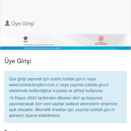
Üye Girişi
Üye Girişi
Üye girişi yapmak için
esatis.tubitak.gov.tr
veya
www.tubitakdergileri.com.tr
veya
yayinlar.tubitak.gov.tr
sitelerinde kullandığınız e-posta ve şifreyi kullanınız.
15 Kasım 2020 tarihinden itibaren dört ay boyunca
yayımlanacak tüm yeni sayılar sadece abonelerin erişimine
açık olacaktır. Abonelik fırsatları için
yayinlar.tubitak.gov.tr/
adresini ziyaret edebilirsiniz.