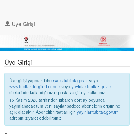
Üye Girişi
Üye Girişi
Üye girişi yapmak için
esatis.tubitak.gov.tr
veya
www.tubitakdergileri.com.tr
veya
yayinlar.tubitak.gov.tr
sitelerinde kullandığınız e-posta ve şifreyi kullanınız.
15 Kasım 2020 tarihinden itibaren dört ay boyunca
yayımlanacak tüm yeni sayılar sadece abonelerin erişimine
açık olacaktır. Abonelik fırsatları için
yayinlar.tubitak.gov.tr/
adresini ziyaret edebilirsiniz.