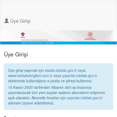
Üye Girişi
Üye Girişi
Üye girişi yapmak için
esatis.tubitak.gov.tr
veya
www.tubitakdergileri.com.tr
veya
yayinlar.tubitak.gov.tr
sitelerinde kullandığınız e-posta ve şifreyi kullanınız.
15 Kasım 2020 tarihinden itibaren dört ay boyunca
yayımlanacak tüm yeni sayılar sadece abonelerin erişimine
açık olacaktır. Abonelik fırsatları için
yayinlar.tubitak.gov.tr/
adresini ziyaret edebilirsiniz.