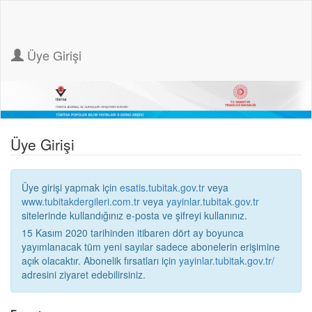
Üye Girişi
Üye Girişi
Üye girişi yapmak için
esatis.tubitak.gov.tr
veya
www.tubitakdergileri.com.tr
veya
yayinlar.tubitak.gov.tr
sitelerinde kullandığınız e-posta ve şifreyi kullanınız.
15 Kasım 2020 tarihinden itibaren dört ay boyunca
yayımlanacak tüm yeni sayılar sadece abonelerin erişimine
açık olacaktır. Abonelik fırsatları için
yayinlar.tubitak.gov.tr/
adresini ziyaret edebilirsiniz.