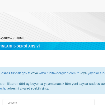
n
esatis.tubitak.gov.tr
veya
www.tubitakdergileri.com.tr
veya
yayinlar.tub
 itibaren dört ay boyunca yayımlanacak tüm yeni sayılar sadece abonelerin erişimi
v.tr/
adresini ziyaret edebilirsiniz.