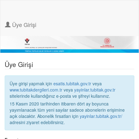
Üye Girişi
Üye Girişi
Üye girişi yapmak için
esatis.tubitak.gov.tr
veya
www.tubitakdergileri.com.tr
veya
yayinlar.tubitak.gov.tr
sitelerinde kullandığınız e-posta ve şifreyi kullanınız.
15 Kasım 2020 tarihinden itibaren dört ay boyunca
yayımlanacak tüm yeni sayılar sadece abonelerin erişimine
açık olacaktır. Abonelik fırsatları için
yayinlar.tubitak.gov.tr/
adresini ziyaret edebilirsiniz.