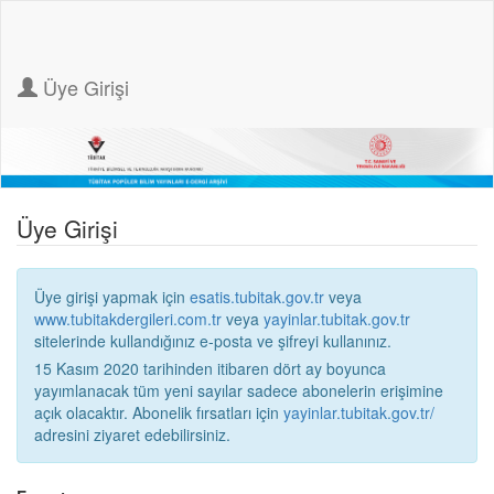
Üye Girişi
Üye Girişi
Üye girişi yapmak için
esatis.tubitak.gov.tr
veya
www.tubitakdergileri.com.tr
veya
yayinlar.tubitak.gov.tr
sitelerinde kullandığınız e-posta ve şifreyi kullanınız.
15 Kasım 2020 tarihinden itibaren dört ay boyunca
yayımlanacak tüm yeni sayılar sadece abonelerin erişimine
açık olacaktır. Abonelik fırsatları için
yayinlar.tubitak.gov.tr/
adresini ziyaret edebilirsiniz.