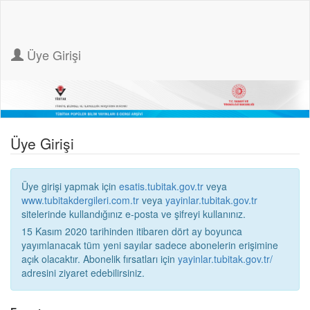
Üye Girişi
Üye Girişi
Üye girişi yapmak için
esatis.tubitak.gov.tr
veya
www.tubitakdergileri.com.tr
veya
yayinlar.tubitak.gov.tr
sitelerinde kullandığınız e-posta ve şifreyi kullanınız.
15 Kasım 2020 tarihinden itibaren dört ay boyunca
yayımlanacak tüm yeni sayılar sadece abonelerin erişimine
açık olacaktır. Abonelik fırsatları için
yayinlar.tubitak.gov.tr/
adresini ziyaret edebilirsiniz.