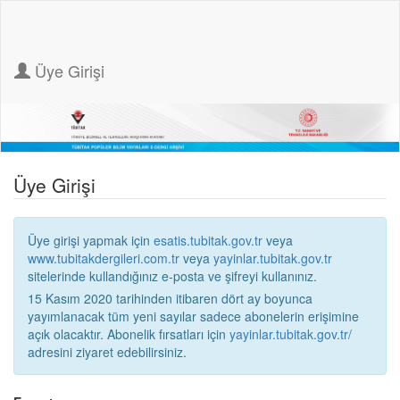
Üye Girişi
Üye Girişi
Üye girişi yapmak için
esatis.tubitak.gov.tr
veya
www.tubitakdergileri.com.tr
veya
yayinlar.tubitak.gov.tr
sitelerinde kullandığınız e-posta ve şifreyi kullanınız.
15 Kasım 2020 tarihinden itibaren dört ay boyunca
yayımlanacak tüm yeni sayılar sadece abonelerin erişimine
açık olacaktır. Abonelik fırsatları için
yayinlar.tubitak.gov.tr/
adresini ziyaret edebilirsiniz.