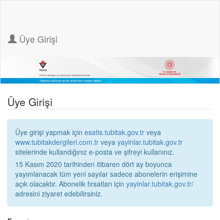
Üye Girişi
Üye Girişi
Üye girişi yapmak için
esatis.tubitak.gov.tr
veya
www.tubitakdergileri.com.tr
veya
yayinlar.tubitak.gov.tr
sitelerinde kullandığınız e-posta ve şifreyi kullanınız.
15 Kasım 2020 tarihinden itibaren dört ay boyunca
yayımlanacak tüm yeni sayılar sadece abonelerin erişimine
açık olacaktır. Abonelik fırsatları için
yayinlar.tubitak.gov.tr/
adresini ziyaret edebilirsiniz.