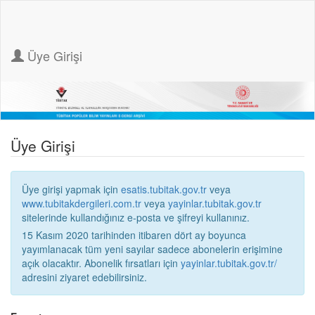
Üye Girişi
Üye Girişi
Üye girişi yapmak için
esatis.tubitak.gov.tr
veya
www.tubitakdergileri.com.tr
veya
yayinlar.tubitak.gov.tr
sitelerinde kullandığınız e-posta ve şifreyi kullanınız.
15 Kasım 2020 tarihinden itibaren dört ay boyunca
yayımlanacak tüm yeni sayılar sadece abonelerin erişimine
açık olacaktır. Abonelik fırsatları için
yayinlar.tubitak.gov.tr/
adresini ziyaret edebilirsiniz.