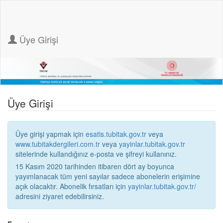
Üye Girişi
Üye Girişi
Üye girişi yapmak için
esatis.tubitak.gov.tr
veya
www.tubitakdergileri.com.tr
veya
yayinlar.tubitak.gov.tr
sitelerinde kullandığınız e-posta ve şifreyi kullanınız.
15 Kasım 2020 tarihinden itibaren dört ay boyunca
yayımlanacak tüm yeni sayılar sadece abonelerin erişimine
açık olacaktır. Abonelik fırsatları için
yayinlar.tubitak.gov.tr/
adresini ziyaret edebilirsiniz.