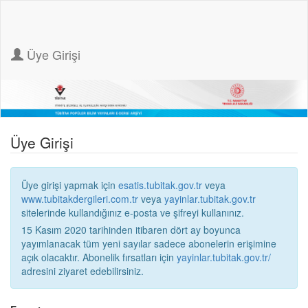
Üye Girişi
Üye Girişi
Üye girişi yapmak için
esatis.tubitak.gov.tr
veya
www.tubitakdergileri.com.tr
veya
yayinlar.tubitak.gov.tr
sitelerinde kullandığınız e-posta ve şifreyi kullanınız.
15 Kasım 2020 tarihinden itibaren dört ay boyunca
yayımlanacak tüm yeni sayılar sadece abonelerin erişimine
açık olacaktır. Abonelik fırsatları için
yayinlar.tubitak.gov.tr/
adresini ziyaret edebilirsiniz.