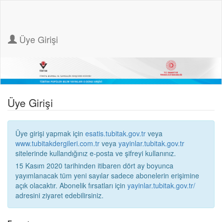
Üye Girişi
Üye Girişi
Üye girişi yapmak için
esatis.tubitak.gov.tr
veya
www.tubitakdergileri.com.tr
veya
yayinlar.tubitak.gov.tr
sitelerinde kullandığınız e-posta ve şifreyi kullanınız.
15 Kasım 2020 tarihinden itibaren dört ay boyunca
yayımlanacak tüm yeni sayılar sadece abonelerin erişimine
açık olacaktır. Abonelik fırsatları için
yayinlar.tubitak.gov.tr/
adresini ziyaret edebilirsiniz.