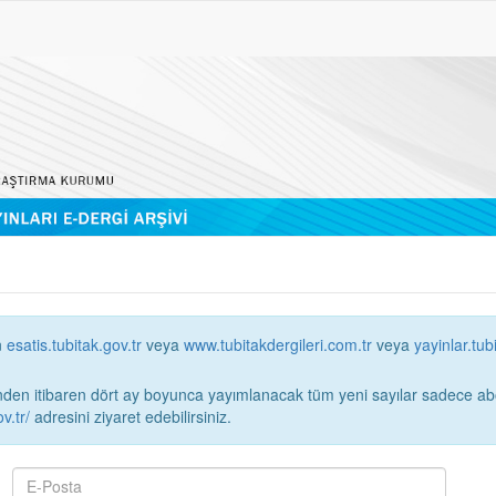
n
esatis.tubitak.gov.tr
veya
www.tubitakdergileri.com.tr
veya
yayinlar.tub
 itibaren dört ay boyunca yayımlanacak tüm yeni sayılar sadece abonelerin erişimi
v.tr/
adresini ziyaret edebilirsiniz.