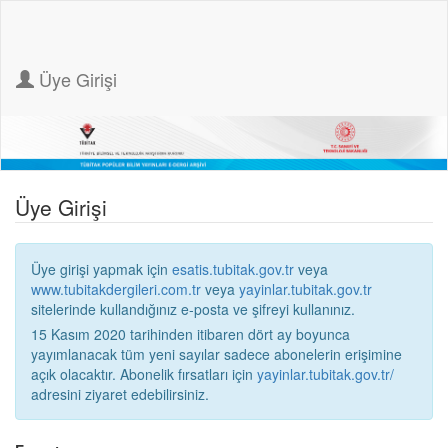
Üye Girişi
Üye Girişi
Üye girişi yapmak için
esatis.tubitak.gov.tr
veya
www.tubitakdergileri.com.tr
veya
yayinlar.tubitak.gov.tr
sitelerinde kullandığınız e-posta ve şifreyi kullanınız.
15 Kasım 2020 tarihinden itibaren dört ay boyunca
yayımlanacak tüm yeni sayılar sadece abonelerin erişimine
açık olacaktır. Abonelik fırsatları için
yayinlar.tubitak.gov.tr/
adresini ziyaret edebilirsiniz.