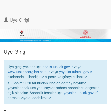
Üye Girişi
Üye Girişi
Üye girişi yapmak için
esatis.tubitak.gov.tr
veya
www.tubitakdergileri.com.tr
veya
yayinlar.tubitak.gov.tr
sitelerinde kullandığınız e-posta ve şifreyi kullanınız.
15 Kasım 2020 tarihinden itibaren dört ay boyunca
yayımlanacak tüm yeni sayılar sadece abonelerin erişimine
açık olacaktır. Abonelik fırsatları için
yayinlar.tubitak.gov.tr/
adresini ziyaret edebilirsiniz.