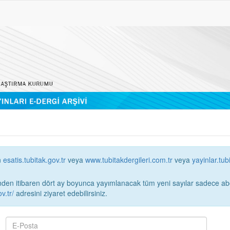
n
esatis.tubitak.gov.tr
veya
www.tubitakdergileri.com.tr
veya
yayinlar.tub
 itibaren dört ay boyunca yayımlanacak tüm yeni sayılar sadece abonelerin erişimi
v.tr/
adresini ziyaret edebilirsiniz.