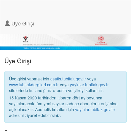
Üye Girişi
Üye Girişi
Üye girişi yapmak için
esatis.tubitak.gov.tr
veya
www.tubitakdergileri.com.tr
veya
yayinlar.tubitak.gov.tr
sitelerinde kullandığınız e-posta ve şifreyi kullanınız.
15 Kasım 2020 tarihinden itibaren dört ay boyunca
yayımlanacak tüm yeni sayılar sadece abonelerin erişimine
açık olacaktır. Abonelik fırsatları için
yayinlar.tubitak.gov.tr/
adresini ziyaret edebilirsiniz.