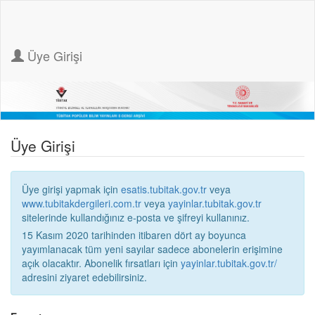
Üye Girişi
Üye Girişi
Üye girişi yapmak için
esatis.tubitak.gov.tr
veya
www.tubitakdergileri.com.tr
veya
yayinlar.tubitak.gov.tr
sitelerinde kullandığınız e-posta ve şifreyi kullanınız.
15 Kasım 2020 tarihinden itibaren dört ay boyunca
yayımlanacak tüm yeni sayılar sadece abonelerin erişimine
açık olacaktır. Abonelik fırsatları için
yayinlar.tubitak.gov.tr/
adresini ziyaret edebilirsiniz.