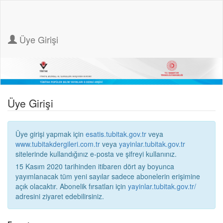
Üye Girişi
Üye Girişi
Üye girişi yapmak için
esatis.tubitak.gov.tr
veya
www.tubitakdergileri.com.tr
veya
yayinlar.tubitak.gov.tr
sitelerinde kullandığınız e-posta ve şifreyi kullanınız.
15 Kasım 2020 tarihinden itibaren dört ay boyunca
yayımlanacak tüm yeni sayılar sadece abonelerin erişimine
açık olacaktır. Abonelik fırsatları için
yayinlar.tubitak.gov.tr/
adresini ziyaret edebilirsiniz.