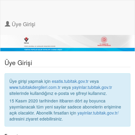
Üye Girişi
Üye Girişi
Üye girişi yapmak için
esatis.tubitak.gov.tr
veya
www.tubitakdergileri.com.tr
veya
yayinlar.tubitak.gov.tr
sitelerinde kullandığınız e-posta ve şifreyi kullanınız.
15 Kasım 2020 tarihinden itibaren dört ay boyunca
yayımlanacak tüm yeni sayılar sadece abonelerin erişimine
açık olacaktır. Abonelik fırsatları için
yayinlar.tubitak.gov.tr/
adresini ziyaret edebilirsiniz.