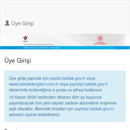
Üye Girişi
Üye Girişi
Üye girişi yapmak için
esatis.tubitak.gov.tr
veya
www.tubitakdergileri.com.tr
veya
yayinlar.tubitak.gov.tr
sitelerinde kullandığınız e-posta ve şifreyi kullanınız.
15 Kasım 2020 tarihinden itibaren dört ay boyunca
yayımlanacak tüm yeni sayılar sadece abonelerin erişimine
açık olacaktır. Abonelik fırsatları için
yayinlar.tubitak.gov.tr/
adresini ziyaret edebilirsiniz.