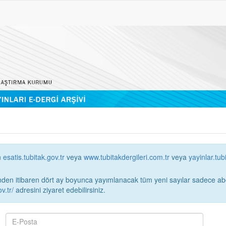
n
esatis.tubitak.gov.tr
veya
www.tubitakdergileri.com.tr
veya
yayinlar.tub
 itibaren dört ay boyunca yayımlanacak tüm yeni sayılar sadece abonelerin erişimi
v.tr/
adresini ziyaret edebilirsiniz.