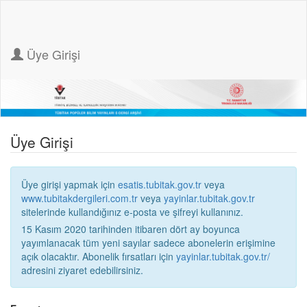
Üye Girişi
Üye Girişi
Üye girişi yapmak için
esatis.tubitak.gov.tr
veya
www.tubitakdergileri.com.tr
veya
yayinlar.tubitak.gov.tr
sitelerinde kullandığınız e-posta ve şifreyi kullanınız.
15 Kasım 2020 tarihinden itibaren dört ay boyunca
yayımlanacak tüm yeni sayılar sadece abonelerin erişimine
açık olacaktır. Abonelik fırsatları için
yayinlar.tubitak.gov.tr/
adresini ziyaret edebilirsiniz.