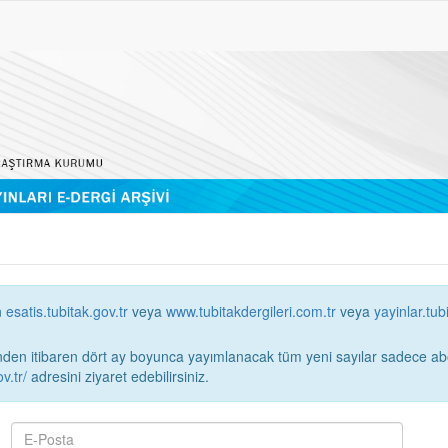
n
esatis.tubitak.gov.tr
veya
www.tubitakdergileri.com.tr
veya
yayinlar.tub
 itibaren dört ay boyunca yayımlanacak tüm yeni sayılar sadece abonelerin erişimi
v.tr/
adresini ziyaret edebilirsiniz.