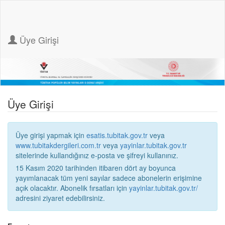
Üye Girişi
Üye Girişi
Üye girişi yapmak için
esatis.tubitak.gov.tr
veya
www.tubitakdergileri.com.tr
veya
yayinlar.tubitak.gov.tr
sitelerinde kullandığınız e-posta ve şifreyi kullanınız.
15 Kasım 2020 tarihinden itibaren dört ay boyunca
yayımlanacak tüm yeni sayılar sadece abonelerin erişimine
açık olacaktır. Abonelik fırsatları için
yayinlar.tubitak.gov.tr/
adresini ziyaret edebilirsiniz.