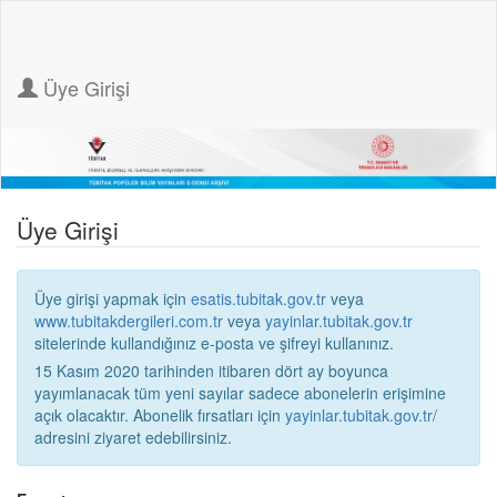
Üye Girişi
Üye Girişi
Üye girişi yapmak için
esatis.tubitak.gov.tr
veya
www.tubitakdergileri.com.tr
veya
yayinlar.tubitak.gov.tr
sitelerinde kullandığınız e-posta ve şifreyi kullanınız.
15 Kasım 2020 tarihinden itibaren dört ay boyunca
yayımlanacak tüm yeni sayılar sadece abonelerin erişimine
açık olacaktır. Abonelik fırsatları için
yayinlar.tubitak.gov.tr/
adresini ziyaret edebilirsiniz.