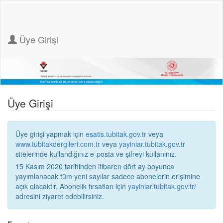
Üye Girişi
Üye Girişi
Üye girişi yapmak için
esatis.tubitak.gov.tr
veya
www.tubitakdergileri.com.tr
veya
yayinlar.tubitak.gov.tr
sitelerinde kullandığınız e-posta ve şifreyi kullanınız.
15 Kasım 2020 tarihinden itibaren dört ay boyunca
yayımlanacak tüm yeni sayılar sadece abonelerin erişimine
açık olacaktır. Abonelik fırsatları için
yayinlar.tubitak.gov.tr/
adresini ziyaret edebilirsiniz.