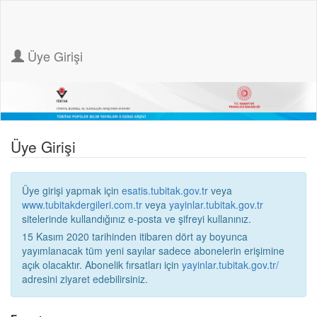
Üye Girişi
Üye Girişi
Üye girişi yapmak için
esatis.tubitak.gov.tr
veya
www.tubitakdergileri.com.tr
veya
yayinlar.tubitak.gov.tr
sitelerinde kullandığınız e-posta ve şifreyi kullanınız.
15 Kasım 2020 tarihinden itibaren dört ay boyunca
yayımlanacak tüm yeni sayılar sadece abonelerin erişimine
açık olacaktır. Abonelik fırsatları için
yayinlar.tubitak.gov.tr/
adresini ziyaret edebilirsiniz.