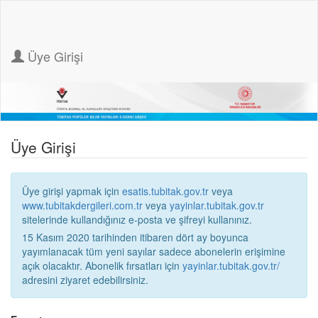
Üye Girişi
Üye Girişi
Üye girişi yapmak için
esatis.tubitak.gov.tr
veya
www.tubitakdergileri.com.tr
veya
yayinlar.tubitak.gov.tr
sitelerinde kullandığınız e-posta ve şifreyi kullanınız.
15 Kasım 2020 tarihinden itibaren dört ay boyunca
yayımlanacak tüm yeni sayılar sadece abonelerin erişimine
açık olacaktır. Abonelik fırsatları için
yayinlar.tubitak.gov.tr/
adresini ziyaret edebilirsiniz.