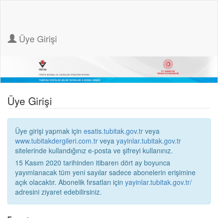
Üye Girişi
Üye Girişi
Üye girişi yapmak için
esatis.tubitak.gov.tr
veya
www.tubitakdergileri.com.tr
veya
yayinlar.tubitak.gov.tr
sitelerinde kullandığınız e-posta ve şifreyi kullanınız.
15 Kasım 2020 tarihinden itibaren dört ay boyunca
yayımlanacak tüm yeni sayılar sadece abonelerin erişimine
açık olacaktır. Abonelik fırsatları için
yayinlar.tubitak.gov.tr/
adresini ziyaret edebilirsiniz.