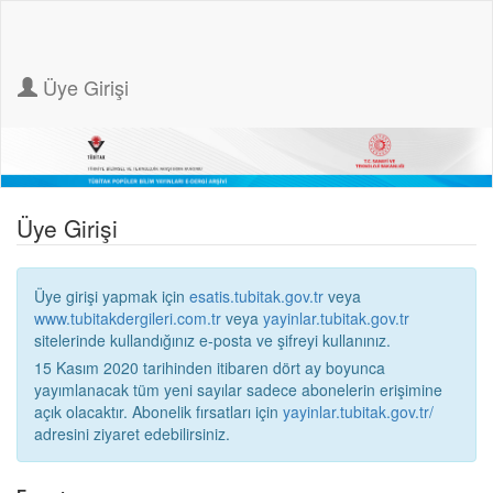
Üye Girişi
Üye Girişi
Üye girişi yapmak için
esatis.tubitak.gov.tr
veya
www.tubitakdergileri.com.tr
veya
yayinlar.tubitak.gov.tr
sitelerinde kullandığınız e-posta ve şifreyi kullanınız.
15 Kasım 2020 tarihinden itibaren dört ay boyunca
yayımlanacak tüm yeni sayılar sadece abonelerin erişimine
açık olacaktır. Abonelik fırsatları için
yayinlar.tubitak.gov.tr/
adresini ziyaret edebilirsiniz.