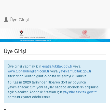
Üye Girişi
Üye Girişi
Üye girişi yapmak için
esatis.tubitak.gov.tr
veya
www.tubitakdergileri.com.tr
veya
yayinlar.tubitak.gov.tr
sitelerinde kullandığınız e-posta ve şifreyi kullanınız.
15 Kasım 2020 tarihinden itibaren dört ay boyunca
yayımlanacak tüm yeni sayılar sadece abonelerin erişimine
açık olacaktır. Abonelik fırsatları için
yayinlar.tubitak.gov.tr/
adresini ziyaret edebilirsiniz.