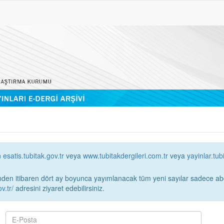
n
esatis.tubitak.gov.tr
veya
www.tubitakdergileri.com.tr
veya
yayinlar.tub
 itibaren dört ay boyunca yayımlanacak tüm yeni sayılar sadece abonelerin erişimi
v.tr/
adresini ziyaret edebilirsiniz.