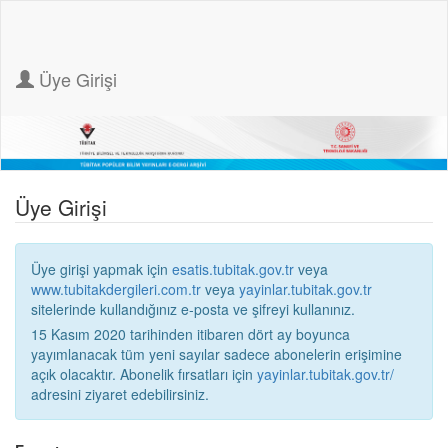
Üye Girişi
Üye Girişi
Üye girişi yapmak için
esatis.tubitak.gov.tr
veya
www.tubitakdergileri.com.tr
veya
yayinlar.tubitak.gov.tr
sitelerinde kullandığınız e-posta ve şifreyi kullanınız.
15 Kasım 2020 tarihinden itibaren dört ay boyunca
yayımlanacak tüm yeni sayılar sadece abonelerin erişimine
açık olacaktır. Abonelik fırsatları için
yayinlar.tubitak.gov.tr/
adresini ziyaret edebilirsiniz.