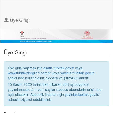
Üye Girişi
Üye Girişi
Üye girişi yapmak için
esatis.tubitak.gov.tr
veya
www.tubitakdergileri.com.tr
veya
yayinlar.tubitak.gov.tr
sitelerinde kullandığınız e-posta ve şifreyi kullanınız.
15 Kasım 2020 tarihinden itibaren dört ay boyunca
yayımlanacak tüm yeni sayılar sadece abonelerin erişimine
açık olacaktır. Abonelik fırsatları için
yayinlar.tubitak.gov.tr/
adresini ziyaret edebilirsiniz.