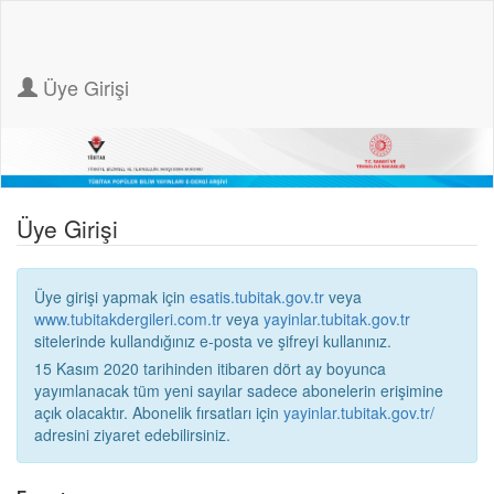
Üye Girişi
Üye Girişi
Üye girişi yapmak için
esatis.tubitak.gov.tr
veya
www.tubitakdergileri.com.tr
veya
yayinlar.tubitak.gov.tr
sitelerinde kullandığınız e-posta ve şifreyi kullanınız.
15 Kasım 2020 tarihinden itibaren dört ay boyunca
yayımlanacak tüm yeni sayılar sadece abonelerin erişimine
açık olacaktır. Abonelik fırsatları için
yayinlar.tubitak.gov.tr/
adresini ziyaret edebilirsiniz.