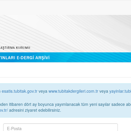
n
esatis.tubitak.gov.tr
veya
www.tubitakdergileri.com.tr
veya
yayinlar.tub
 itibaren dört ay boyunca yayımlanacak tüm yeni sayılar sadece abonelerin erişimi
v.tr/
adresini ziyaret edebilirsiniz.