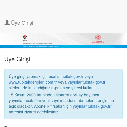
Üye Girişi
Üye Girişi
Üye girişi yapmak için
esatis.tubitak.gov.tr
veya
www.tubitakdergileri.com.tr
veya
yayinlar.tubitak.gov.tr
sitelerinde kullandığınız e-posta ve şifreyi kullanınız.
15 Kasım 2020 tarihinden itibaren dört ay boyunca
yayımlanacak tüm yeni sayılar sadece abonelerin erişimine
açık olacaktır. Abonelik fırsatları için
yayinlar.tubitak.gov.tr/
adresini ziyaret edebilirsiniz.