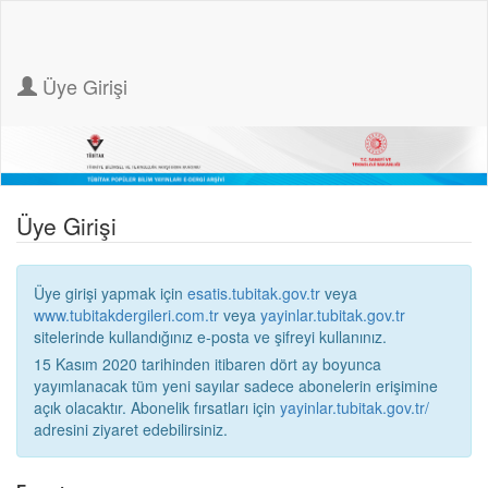
Üye Girişi
Üye Girişi
Üye girişi yapmak için
esatis.tubitak.gov.tr
veya
www.tubitakdergileri.com.tr
veya
yayinlar.tubitak.gov.tr
sitelerinde kullandığınız e-posta ve şifreyi kullanınız.
15 Kasım 2020 tarihinden itibaren dört ay boyunca
yayımlanacak tüm yeni sayılar sadece abonelerin erişimine
açık olacaktır. Abonelik fırsatları için
yayinlar.tubitak.gov.tr/
adresini ziyaret edebilirsiniz.