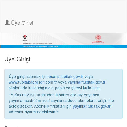
Üye Girişi
Üye Girişi
Üye girişi yapmak için
esatis.tubitak.gov.tr
veya
www.tubitakdergileri.com.tr
veya
yayinlar.tubitak.gov.tr
sitelerinde kullandığınız e-posta ve şifreyi kullanınız.
15 Kasım 2020 tarihinden itibaren dört ay boyunca
yayımlanacak tüm yeni sayılar sadece abonelerin erişimine
açık olacaktır. Abonelik fırsatları için
yayinlar.tubitak.gov.tr/
adresini ziyaret edebilirsiniz.